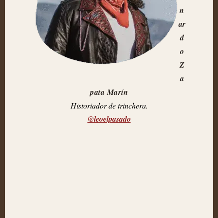
n
ar
d
o
Z
a
pata Marín
Historiador de trinchera.
@leoelpasado