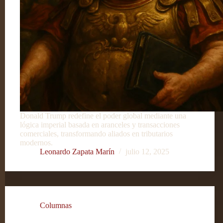
Donald Trump redefine el poder global mediante una
lógica imperial basada en aranceles y transacciones
comerciales, transformando aliados en tributarios
modernos.
Leonardo Zapata Marín
julio 12, 2025
Columnas