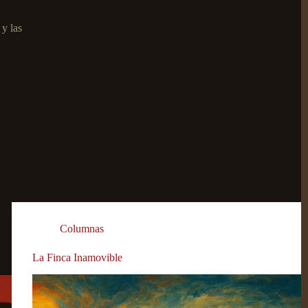
 y las
Columnas
La Finca Inamovible