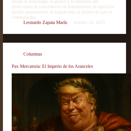
donde la tecnología, la guerra y la memoria del
Holocausto se convirtieron en herramientas de opresión
global, perpetuando su legado bajo la ilusión de que lo
combatíamos.
Leonardo Zapata Marín
octubre 18, 2025
Columnas
Pax Mercatoria: El Imperio de los Aranceles