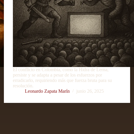
El conflicto en Colombia, como la Hidra de Lerna,
persiste y se adapta a pesar de los esfuerzos por
erradicarlo, requiriendo más que fuerza bruta para su
resolución.
Leonardo Zapata Marín
junio 26, 2025