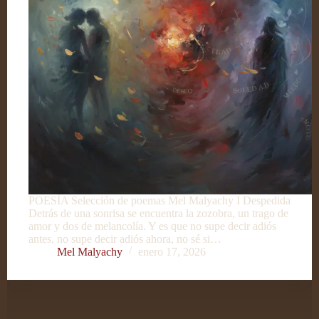
POESÍA Selección de poemas Mel Malyachy I Despedida
Detrás de una sonrisa se encuentra la zozobra, un trago de
amor y dos de melancolía. Y es que no supe decir adiós
antes, no supe decir adiós ahora, no sé si…
Mel Malyachy
enero 17, 2026