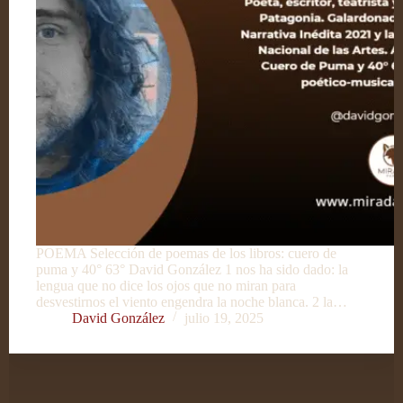
POEMA Selección de poemas de los libros: cuero de
puma y 40° 63° David González 1 nos ha sido dado: la
lengua que no dice los ojos que no miran para
desvestirnos el viento engendra la noche blanca. 2 la…
David González
julio 19, 2025