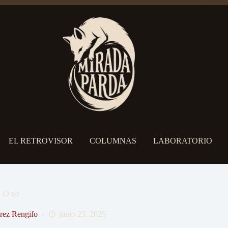
EL RETROVISOR
COLUMNAS
LABORATORIO
O no
rez Rengifo
junio 25, 2025