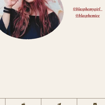
@blasphemygirl_
@blasphemiee