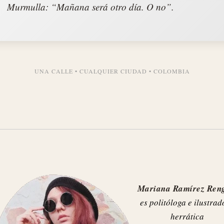
Murmulla: “Mañana será otro día. O no”.
UNA CALLE • CUALQUIER CIUDAD • COLOMBIA
Mariana Ramírez Reng
es politóloga e ilustrad
herrática