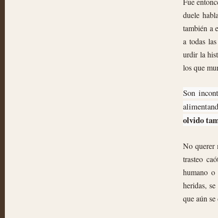
Fue entonce
duele habla
también a 
a todas las
urdir la hi
los que mur
Son incont
alimentand
olvido tam
No querer r
trasteo ca
humano o s
heridas, se
que aún se