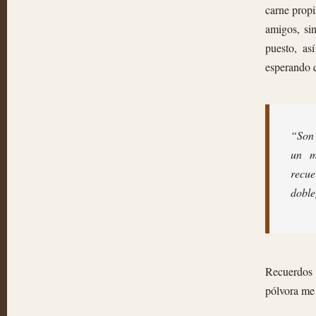
carne propi
amigos, si
puesto, as
esperando q
“Son 
un m
recue
dobl
Recuerdos 
pólvora me 