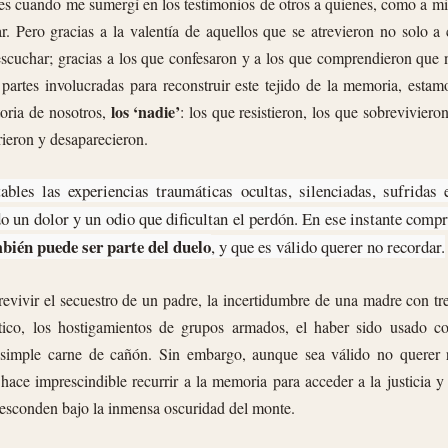
s cuando me sumergí en los testimonios de otros a quienes, como a mi 
r. Pero gracias a la valentía de aquellos que se atrevieron no solo a 
escuchar; gracias a los que confesaron y a los que comprendieron que 
 partes involucradas para reconstruir este tejido de la memoria, esta
los ‘nadie’
storia de nosotros,
: los que resistieron, los que sobreviviero
ieron y desaparecieron.
ables las experiencias traumáticas ocultas, silenciadas, sufridas 
o un dolor y un odio que dificultan el perdón. En ese instante comp
bién puede ser parte del duelo
, y que es válido querer no recordar.
evivir el secuestro de un padre, la incertidumbre de una madre con tr
ótico, los hostigamientos de grupos armados, el haber sido usado 
imple carne de cañón. Sin embargo, aunque sea válido no querer r
 hace imprescindible recurrir a la memoria para acceder a la justicia y
 esconden bajo la inmensa oscuridad del monte.