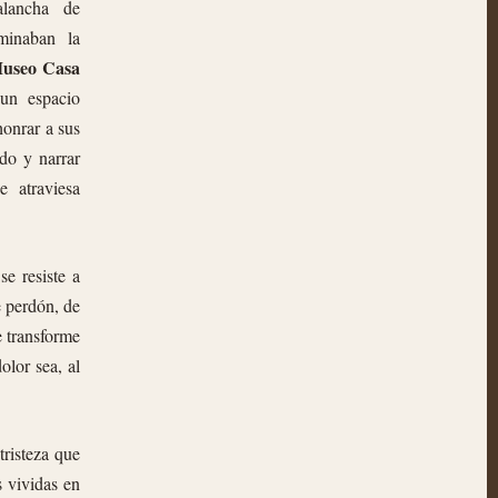
alancha de
ominaban la
useo Casa
un espacio
honrar a sus
do y narrar
 atraviesa
e resiste a
e perdón, de
e transforme
olor sea, al
tristeza que
s vividas en