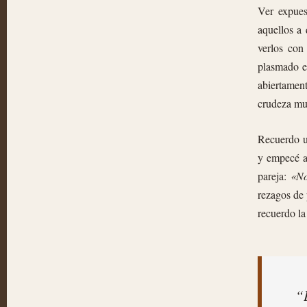
Ver expues
aquellos a 
verlos con
plasmado e
abiertamen
crudeza mu
Recuerdo un
y empecé a 
pareja:
«No
rezagos de 
recuerdo la
“E