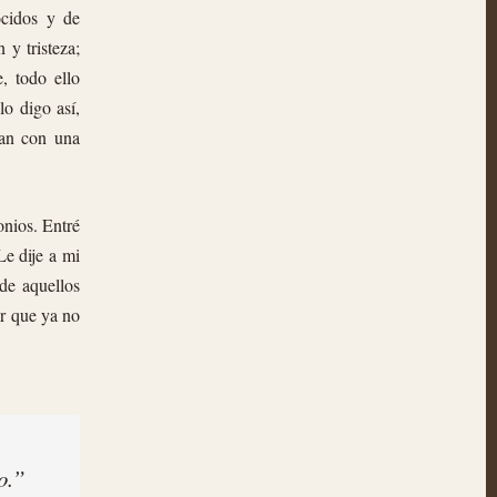
ocidos y de
 y tristeza;
, todo ello
lo digo así,
van con una
onios. Entré
Le dije a mi
 de aquellos
ar que ya no
o.”