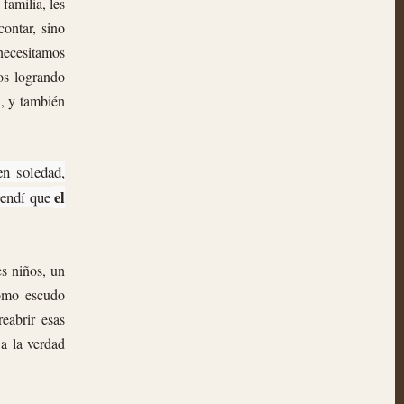
familia, les
contar, sino
necesitamos
mos logrando
n, y también
en soledad,
el
rendí que
es niños, un
como escudo
eabrir esas
 a la verdad