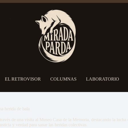
EL RETROVISOR
COLUMNAS
LABORATORIO
na herida de bala
 través de una visita al Museo Casa de la Memoria, destacando la lucha 
usticia y verdad para sanar las heridas colectivas.