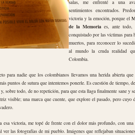
salas, me enfrenté a una av
sentimientos encontrados. Pred
M
victoria y la emoción, porque el
de la Memoria
es, ante todo, 
conquistado por las víctimas para 
muertos, para reconocer lo sucedi
al mundo la cruda realidad que
Colombia.
eto para nadie que los colombianos llevamos una herida abierta que s
 más puntos de sutura que intentemos ponerle. Es cuestión de tiempo, d
 y, sobre todo, de no repetición, para que esta llaga finalmente sane y s
triz visible; una marca que cuente, que explore el pasado, pero cuyo d
evadero.
a esa victoria, me topé de frente con el dolor más profundo, con una 
 ver las fotografías de mi pueblo. Imágenes que reflejaban situacione