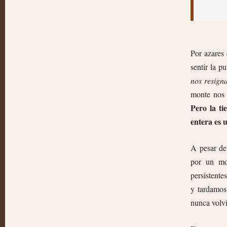
Por azares 
sentir la p
nos resig
monte nos 
Pero la ti
entera es
A pesar de
por un mo
persistente
y tardamos
nunca volvi