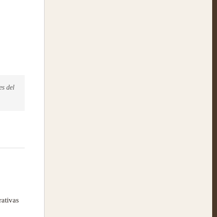
es del
rativas