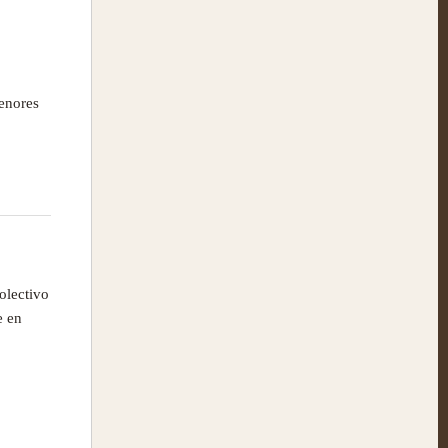
enores
olectivo
e en