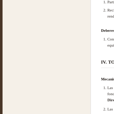
Part
Reci
rend
Deberes
Cont
equi
IV. 
Mecanis
Las 
fon
Dir
Las 