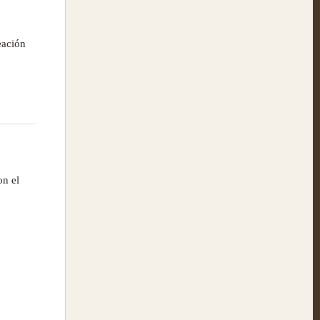
eación
on el