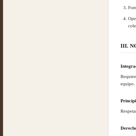
Fome
Oper
cole
III.
Integra
Requier
equipo.
Principi
Respetar
Derech