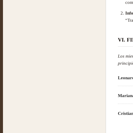
comp
Inf
“Tr
VI. F
Los mie
princip
Leonar
Marian
Cristia