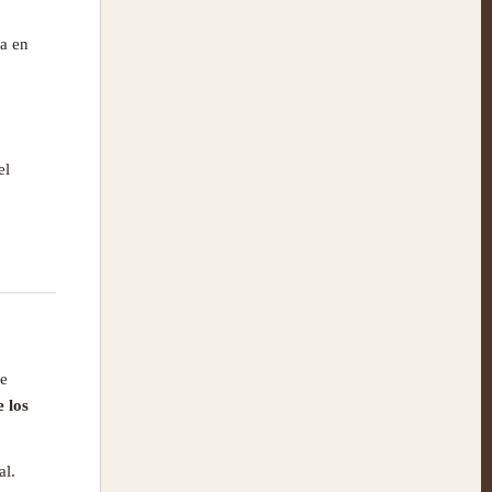
ia en
el
de
 los
al.