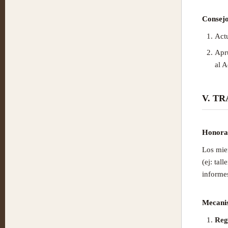
Consejo
Act
Apr
al A
V. T
Honora
Los mie
(ej: tal
informe
Mecani
Regi