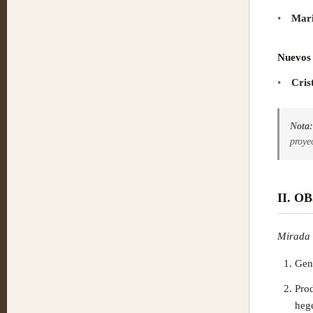
•
Mari
Nuevos
•
Cris
Nota:
proye
II. 
Mirada 
Gene
Prod
heg